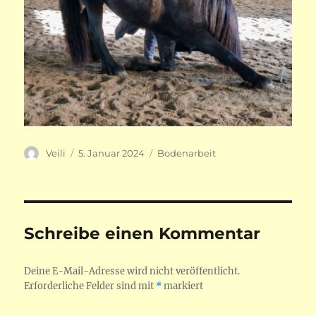
Autor
Veröffentlicht
Kategorien
Veili
5. Januar 2024
Bodenarbeit
am
Schreibe einen Kommentar
Deine E-Mail-Adresse wird nicht veröffentlicht.
Erforderliche Felder sind mit
*
markiert